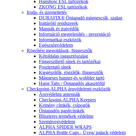
Hanshow ESL tartozékok
ZKONG ESL tartózékok
Iroda- és üzemeltetés
DURAFIX® Öntapadó mágnescsík, szalag
Irattáróló rendszerek
Mappák és iratvédők
Információ megjelenítés - prezentáció
Informatikai eszközök
Egészségvédelem
Rögzítési megoldások, függesztők
Kétoldalas ragasztószalag
Függeszthető sínek és tartózékai
Posztertató sínek
Kiegészítők, rögzítők, függesztők
Mágneses banner-és wobbler tartó
Hang Tabs / Öntapadós akasztófül
Checkpoint-ALPHA áruvédelemi eszközök
Áruvédelmi antennák
Checkpoint-ALPHA Keepers
Kemény címkék, csípogók
Öntapadós papírcímkék
Bliszteres termékek védelme
Szemüvegvédelem
ALPHA SPIDER WRAPS
ALPHA Bottle Caps - Üveg/ palack védelem