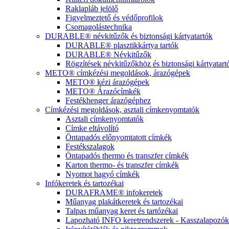
Raklapláb jelölő
Figyelmeztető és védőprofilok
Csomagolástechnika
DURABLE® névkitűzők és biztonsági kártyatartók
DURABLE® plasztikkártya tartók
DURABLE® Névkitűzők
Rögzítések névkitűzőkhöz és biztonsági kártyatar
METO® címkézési megoldások, árazógépek
METO® kézi árazógépek
METO® Árazócímkék
Festékhenger árazógéphez
Címkézési megoldások, asztali címkenyomtatók
Asztali címkenyomtatók
Címke eltávolító
Öntapadós előnyomtatott címkék
Festékszalagok
Öntapadós thermo és transzfer címkék
Karton thermo- és transzfer címkék
Nyomot hagyó címkék
Infókeretek és tartozékai
DURAFRAME® infokeretek
Műanyag plakátkeretek és tartozékai
Talpas műanyag keret és tartózékai
Lapozható INFO keretrendszerek - Kasszalapozók