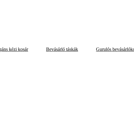
egáns kézi kosár
Bevásárló táskák
Gurulós bevásárlók