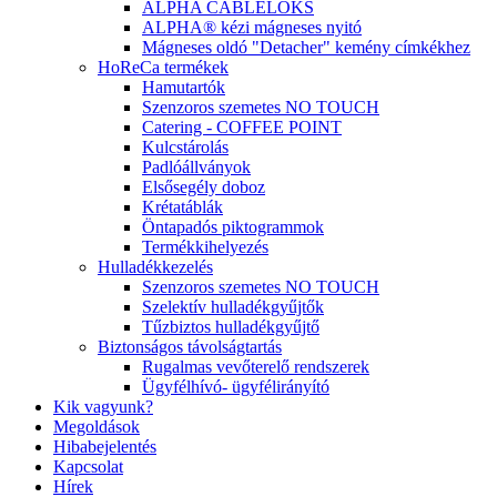
ALPHA CABLELOKS
ALPHA® kézi mágneses nyitó
Mágneses oldó "Detacher" kemény címkékhez
HoReCa termékek
Hamutartók
Szenzoros szemetes NO TOUCH
Catering - COFFEE POINT
Kulcstárolás
Padlóállványok
Elsősegély doboz
Krétatáblák
Öntapadós piktogrammok
Termékkihelyezés
Hulladékkezelés
Szenzoros szemetes NO TOUCH
Szelektív hulladékgyűjtők
Tűzbiztos hulladékgyűjtő
Biztonságos távolságtartás
Rugalmas vevőterelő rendszerek
Ügyfélhívó- ügyfélirányító
Kik vagyunk?
Megoldások
Hibabejelentés
Kapcsolat
Hírek