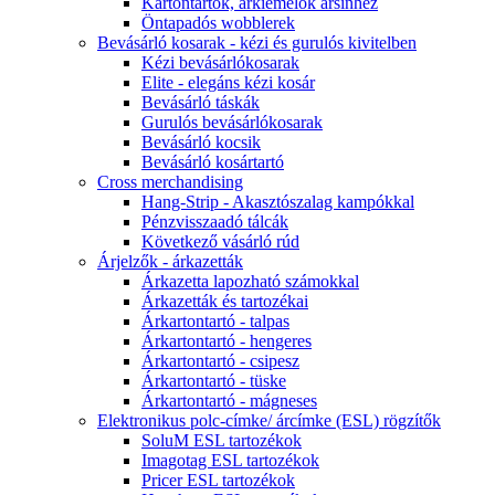
Kartontartók, árkiemelők ársínhez
Öntapadós wobblerek
Bevásárló kosarak - kézi és gurulós kivitelben
Kézi bevásárlókosarak
Elite - elegáns kézi kosár
Bevásárló táskák
Gurulós bevásárlókosarak
Bevásárló kocsik
Bevásárló kosártartó
Cross merchandising
Hang-Strip - Akasztószalag kampókkal
Pénzvisszaadó tálcák
Következő vásárló rúd
Árjelzők - árkazetták
Árkazetta lapozható számokkal
Árkazetták és tartozékai
Árkartontartó - talpas
Árkartontartó - hengeres
Árkartontartó - csipesz
Árkartontartó - tüske
Árkartontartó - mágneses
Elektronikus polc-címke/ árcímke (ESL) rögzítők
SoluM ESL tartozékok
Imagotag ESL tartozékok
Pricer ESL tartozékok