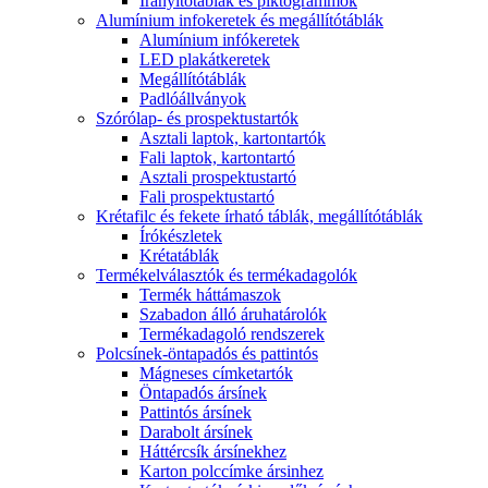
Irányítótáblák és piktogrammok
Alumínium infokeretek és megállítótáblák
Alumínium infókeretek
LED plakátkeretek
Megállítótáblák
Padlóállványok
Szórólap- és prospektustartók
Asztali laptok, kartontartók
Fali laptok, kartontartó
Asztali prospektustartó
Fali prospektustartó
Krétafilc és fekete írható táblák, megállítótáblák
Írókészletek
Krétatáblák
Termékelválasztók és termékadagolók
Termék háttámaszok
Szabadon álló áruhatárolók
Termékadagoló rendszerek
Polcsínek-öntapadós és pattintós
Mágneses címketartók
Öntapadós ársínek
Pattintós ársínek
Darabolt ársínek
Háttércsík ársínekhez
Karton polccímke ársinhez