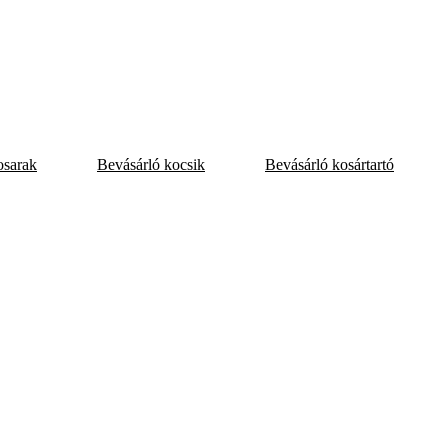
osarak
Bevásárló kocsik
Bevásárló kosártartó