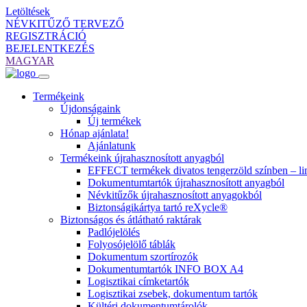
Letöltések
NÉVKITŰZŐ TERVEZŐ
REGISZTRÁCIÓ
BEJELENTKEZÉS
MAGYAR
Termékeink
Újdonságaink
Új termékek
Hónap ajánlata!
Ajánlatunk
Termékeink újrahasznosított anyagból
EFFECT termékek divatos tengerzöld színben – lim
Dokumentumtartók újrahasznosított anyagból
Névkitűzők újrahasznosított anyagokból
Biztonságikártya tartó reXycle®
Biztonságos és átlátható raktárak
Padlójelölés
Folyosójelölő táblák
Dokumentum szortírozók
Dokumentumtartók INFO BOX A4
Logisztikai címketartók
Logisztikai zsebek, dokumentum tartók
Kültéri dokumentumtárolók