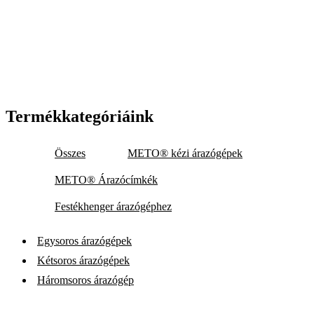
Termékkategóriáink
Összes
METO® kézi árazógépek
METO® Árazócímkék
Festékhenger árazógéphez
Egysoros árazógépek
Kétsoros árazógépek
Háromsoros árazógép