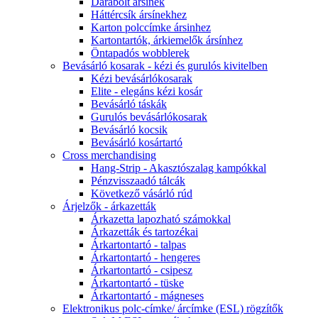
Darabolt ársínek
Háttércsík ársínekhez
Karton polccímke ársinhez
Kartontartók, árkiemelők ársínhez
Öntapadós wobblerek
Bevásárló kosarak - kézi és gurulós kivitelben
Kézi bevásárlókosarak
Elite - elegáns kézi kosár
Bevásárló táskák
Gurulós bevásárlókosarak
Bevásárló kocsik
Bevásárló kosártartó
Cross merchandising
Hang-Strip - Akasztószalag kampókkal
Pénzvisszaadó tálcák
Következő vásárló rúd
Árjelzők - árkazetták
Árkazetta lapozható számokkal
Árkazetták és tartozékai
Árkartontartó - talpas
Árkartontartó - hengeres
Árkartontartó - csipesz
Árkartontartó - tüske
Árkartontartó - mágneses
Elektronikus polc-címke/ árcímke (ESL) rögzítők