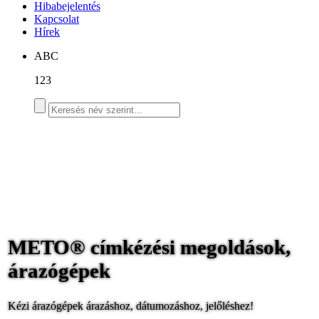
Hibabejelentés
Kapcsolat
Hírek
ABC
123
METO® címkézési megoldások,
árazógépek
Kézi árazógépek árazáshoz, dátumozáshoz, jelőléshez!