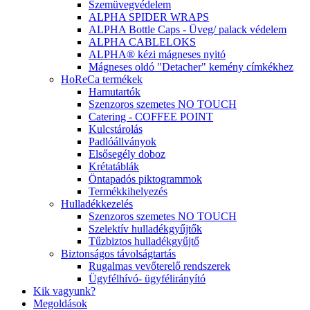
Szemüvegvédelem
ALPHA SPIDER WRAPS
ALPHA Bottle Caps - Üveg/ palack védelem
ALPHA CABLELOKS
ALPHA® kézi mágneses nyitó
Mágneses oldó "Detacher" kemény címkékhez
HoReCa termékek
Hamutartók
Szenzoros szemetes NO TOUCH
Catering - COFFEE POINT
Kulcstárolás
Padlóállványok
Elsősegély doboz
Krétatáblák
Öntapadós piktogrammok
Termékkihelyezés
Hulladékkezelés
Szenzoros szemetes NO TOUCH
Szelektív hulladékgyűjtők
Tűzbiztos hulladékgyűjtő
Biztonságos távolságtartás
Rugalmas vevőterelő rendszerek
Ügyfélhívó- ügyfélirányító
Kik vagyunk?
Megoldások