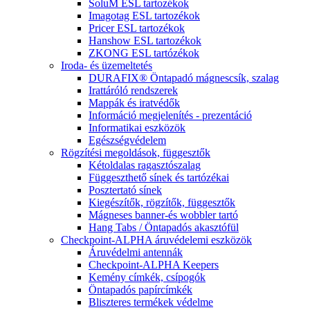
SoluM ESL tartozékok
Imagotag ESL tartozékok
Pricer ESL tartozékok
Hanshow ESL tartozékok
ZKONG ESL tartózékok
Iroda- és üzemeltetés
DURAFIX® Öntapadó mágnescsík, szalag
Irattáróló rendszerek
Mappák és iratvédők
Információ megjelenítés - prezentáció
Informatikai eszközök
Egészségvédelem
Rögzítési megoldások, függesztők
Kétoldalas ragasztószalag
Függeszthető sínek és tartózékai
Posztertató sínek
Kiegészítők, rögzítők, függesztők
Mágneses banner-és wobbler tartó
Hang Tabs / Öntapadós akasztófül
Checkpoint-ALPHA áruvédelemi eszközök
Áruvédelmi antennák
Checkpoint-ALPHA Keepers
Kemény címkék, csípogók
Öntapadós papírcímkék
Bliszteres termékek védelme