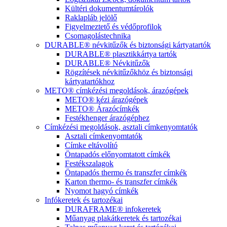
Kültéri dokumentumtárolók
Raklapláb jelölő
Figyelmeztető és védőprofilok
Csomagolástechnika
DURABLE® névkitűzők és biztonsági kártyatartók
DURABLE® plasztikkártya tartók
DURABLE® Névkitűzők
Rögzítések névkitűzőkhöz és biztonsági
kártyatartókhoz
METO® címkézési megoldások, árazógépek
METO® kézi árazógépek
METO® Árazócímkék
Festékhenger árazógéphez
Címkézési megoldások, asztali címkenyomtatók
Asztali címkenyomtatók
Címke eltávolító
Öntapadós előnyomtatott címkék
Festékszalagok
Öntapadós thermo és transzfer címkék
Karton thermo- és transzfer címkék
Nyomot hagyó címkék
Infókeretek és tartozékai
DURAFRAME® infokeretek
Műanyag plakátkeretek és tartozékai