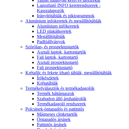
Talpas műanyag keret és tartózékai
Lapozható INFO keretrendszerek -
Kasszalapozók
Irányítótáblák és piktogrammok
Alumínium infokeretek és megállítótáblák
Alumínium infókeretek
LED plakátkeretek
Megállítótáblák
Padlóállványok
Szórólap- és prospektustartók
Asztali laptok, kartontartók
Fali laptok, kartontartó
Asztali prospektustartó
Fali prospektustartó
Krétafilc és fekete írható táblák, megállítótáblák
Írókészletek
Krétatáblák
Termékelválasztók és termékadagolók
Termék háttámaszok
Szabadon álló áruhatárolók
Termékadagoló rendszerek
Polcsínek-öntapadós és pattintós
Mágneses címketartók
Öntapadós ársínek
Pattintós ársínek