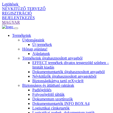
Letöltések
NÉVKITŰZŐ TERVEZŐ
REGISZTRÁCIÓ
BEJELENTKEZÉS
MAGYAR
Termékeink
Újdonságaink
Új termékek
Hónap ajánlata!
Ajánlatunk
Termékeink újrahasznosított anyagból
EFFECT termékek divatos tengerzöld színben –
limitált kiadás
Dokumentumtartók újrahasznosított anyagból
Névkitűzők újrahasznosított anyagokból
Biztonságikártya tartó reXycle®
Biztonságos és átlátható raktárak
Padlójelölés
Folyosójelölő táblák
Dokumentum szortírozók
Dokumentumtartók INFO BOX A4
Logisztikai címketartók
Logisztikai zsebek, dokumentum tartók