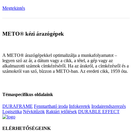
Megtekintés
METO® kézi árazógépek
A METO® árazógépekkel optimalizálja a munkafolyamatot –
legyen szó az ár, a dátum vagy a cikk, a tétel, a gép vagy az
alkalmazotti számok címkézéséről. Ha az árakról, a címkézésről és a
számokról van szó, bízzon a METO-ban. Az eredeti cikk, 1959 óta.
Témaspecifikus oldalaink
DURAFRAME
Fenntartható iroda
Infokeretek
Irodairendszerezés
Logisztika
Névkitűzök
Raktári jelőlések
DURABLE EFFECT
ELÉRHETŐSÉGEINK