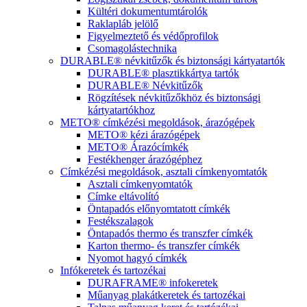
Kültéri dokumentumtárolók
Raklapláb jelölő
Figyelmeztető és védőprofilok
Csomagolástechnika
DURABLE® névkitűzők és biztonsági kártyatartók
DURABLE® plasztikkártya tartók
DURABLE® Névkitűzők
Rögzítések névkitűzőkhöz és biztonsági
kártyatartókhoz
METO® címkézési megoldások, árazógépek
METO® kézi árazógépek
METO® Árazócímkék
Festékhenger árazógéphez
Címkézési megoldások, asztali címkenyomtatók
Asztali címkenyomtatók
Címke eltávolító
Öntapadós előnyomtatott címkék
Festékszalagok
Öntapadós thermo és transzfer címkék
Karton thermo- és transzfer címkék
Nyomot hagyó címkék
Infókeretek és tartozékai
DURAFRAME® infokeretek
Műanyag plakátkeretek és tartozékai