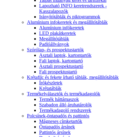
Talpas műanyag keret és tartózékai
Lapozható INFO keretrendszerek -
Kasszalapozók
Irányítótáblák és piktogrammok
Alumínium infokeretek és megállítótáblák
Alumínium infókeretek
LED plakátkeretek
Megállítótáblák
Padlóállványok
Szórólap- és prospektustartók
Asztali laptok, kartontartók
Fali laptok, kartontartó
Asztali prospektustartó
Fali prospektustartó
Krétafilc és fekete írható táblák, megállítótáblák
Írókészletek
Krétatáblák
Termékelválasztók és termékadagolók
Termék háttámaszok
Szabadon álló áruhatárolók
Termékadagoló rendszerek
Polcsínek-öntapadós és pattintós
Mágneses címketartók
Öntapadós ársínek
Pattintós ársínek