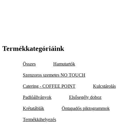
Termékkategóriáink
Összes
Hamutartók
Szenzoros szemetes NO TOUCH
Catering - COFFEE POINT
Kulcstárolás
Padlóállványok
Elsősegély doboz
Krétatáblák
Öntapadós piktogrammok
Termékkihelyezés