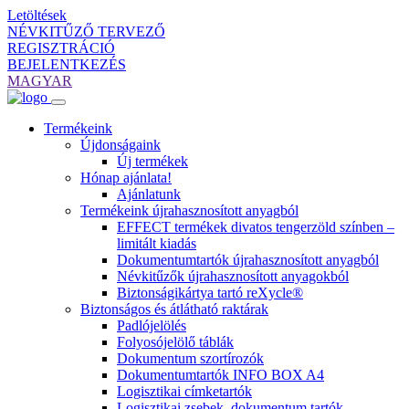
Letöltések
NÉVKITŰZŐ TERVEZŐ
REGISZTRÁCIÓ
BEJELENTKEZÉS
MAGYAR
Termékeink
Újdonságaink
Új termékek
Hónap ajánlata!
Ajánlatunk
Termékeink újrahasznosított anyagból
EFFECT termékek divatos tengerzöld színben –
limitált kiadás
Dokumentumtartók újrahasznosított anyagból
Névkitűzők újrahasznosított anyagokból
Biztonságikártya tartó reXycle®
Biztonságos és átlátható raktárak
Padlójelölés
Folyosójelölő táblák
Dokumentum szortírozók
Dokumentumtartók INFO BOX A4
Logisztikai címketartók
Logisztikai zsebek, dokumentum tartók