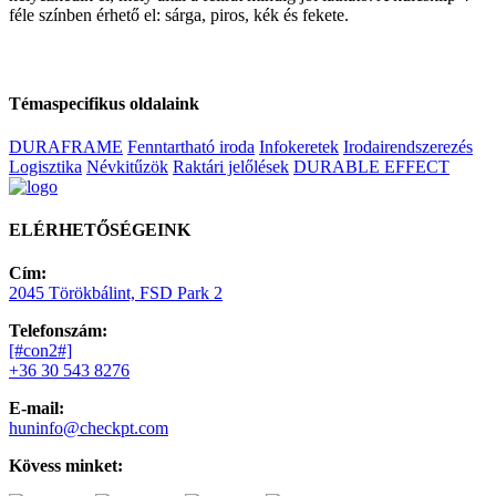
féle színben érhető el: sárga, piros, kék és fekete.
Témaspecifikus oldalaink
DURAFRAME
Fenntartható iroda
Infokeretek
Irodairendszerezés
Logisztika
Névkitűzök
Raktári jelőlések
DURABLE EFFECT
ELÉRHETŐSÉGEINK
Cím:
2045 Törökbálint, FSD Park 2
Telefonszám:
[#con2#]
+36 30 543 8276
E-mail:
huninfo@checkpt.com
Kövess minket: