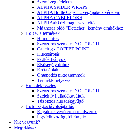
Szemüvegvédelem
ALPHA SPIDER WRAPS
ALPHA Bottle Caps - Üveg/ palack védelem
ALPHA CABLELOKS
ALPHA® kézi mágneses nyitó
Mágneses oldó "Detacher" kemény címkékhez
HoReCa termékek
Hamutartók
Szenzoros szemetes NO TOUCH
Catering - COFFEE POINT
Kulcstárolás
Padlóállványok
Elsősegély doboz
Krétatáblák
Öntapadós piktogrammok
Termékkihelyezés
Hulladékkezelés
Szenzoros szemetes NO TOUCH
Szelektív hulladékgyűjtők
Tűzbiztos hulladékgyűjtő
Biztonságos távolságtartás
Rugalmas vevőterelő rendszerek
Ügyfélhívó- ügyfélirányító
Kik vagyunk?
Megoldások