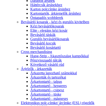
Darabolt ársínek
Háttércsík ársínekhez
Karton polccímke ársinhez
Kartontartók, árkiemelők ársínhez
Öntapadós wobblerek
Bevásárló kosarak - kézi és gurulós kivitelben
Kézi bevásárlókosarak
Elite - elegáns kézi kosár
Bevásárló táskák
Gurulós bevásárlókosarak
Bevásárló kocsik
Bevásárló kosártartó
Cross merchandising
Hang-Strip - Akasztószalag kampókkal
Pénzvisszaadó tálcák
Következő vásárló rúd
Árjelzők - árkazetták
Árkazetta lapozható számokkal
Árkazetták és tartozékai
Árkartontartó - talpas
Árkartontartó - hengeres
Árkartontartó - csipesz
Árkartontartó - tüske
Árkartontartó - mágneses
Elektronikus polc-címke/ árcímke (ESL) rögzítők