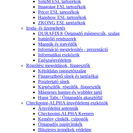
SoluM ESL tartozékok
Imagotag ESL tartozékok
Pricer ESL tartozékok
Hanshow ESL tartozékok
ZKONG ESL tartózékok
Iroda- és üzemeltetés
DURAFIX® Öntapadó mágnescsík, szalag
Irattáróló rendszerek
Mappák és iratvédők
Információ megjelenítés - prezentáció
Informatikai eszközök
Egészségvédelem
Rögzítési megoldások, függesztők
Kétoldalas ragasztószalag
Függeszthető sínek és tartózékai
Posztertató sínek
Kiegészítők, rögzítők, függesztők
Mágneses banner-és wobbler tartó
Hang Tabs / Öntapadós akasztófül
Checkpoint-ALPHA áruvédelemi eszközök
Áruvédelmi antennák
Checkpoint-ALPHA Keepers
Kemény címkék, csípogók
Öntapadós papírcímkék
Bliszteres termékek védelme