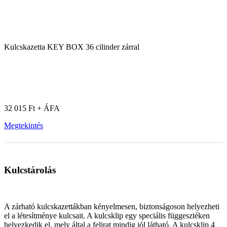
Kulcskazetta KEY BOX 36 cilinder zárral
32 015 Ft + ÁFA
Megtekintés
Kulcstárolás
A zárható kulcskazettákban kényelmesen, biztonságoson helyezheti
el a létesítménye kulcsait. A kulcsklip egy speciális függesztéken
helyezkedik el, mely által a felirat mindig jól látható. A kulcsklip 4