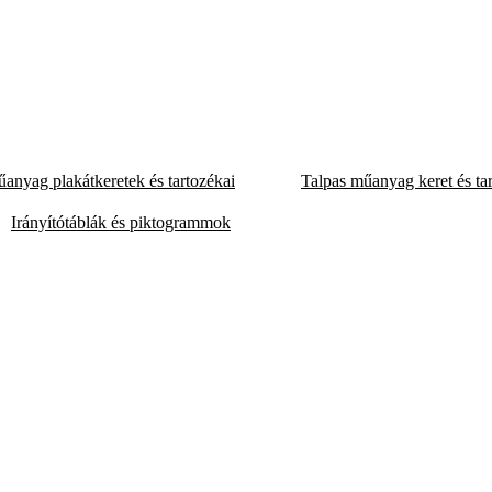
anyag plakátkeretek és tartozékai
Talpas műanyag keret és ta
Irányítótáblák és piktogrammok