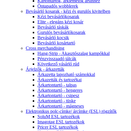
Kartontartók, árkiemelők ársínhez
Öntapadós wobblerek
Bevásárló kosarak - kézi és gurulós kivitelben
Kézi bevásárlókosarak
Elite - elegáns kézi kosár
Bevásárló táskák
Gurulós bevásárlókosarak
Bevásárló kocsik
Bevásárló kosártartó
Cross merchandising
Hang-Strip - Akasztószalag kampókkal
Pénzvisszaadó tálcák
Következő vásárló rúd
Árjelzők - árkazetták
Árkazetta lapozható számokkal
Árkazetták és tartozékai
Árkartontartó - talpas
Árkartontartó - hengeres
Árkartontartó - csipesz
Árkartontartó - tüske
Árkartontartó - mágneses
Elektronikus polc-címke/ árcímke (ESL) rögzítők
SoluM ESL tartozékok
Imagotag ESL tartozékok
Pricer ESL tartozékok