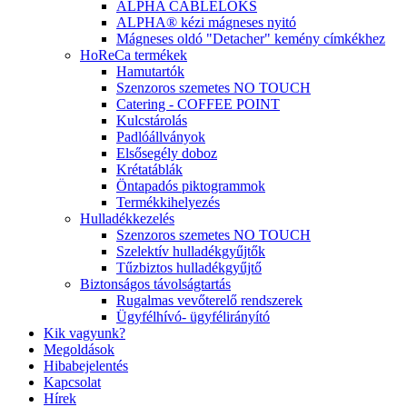
ALPHA CABLELOKS
ALPHA® kézi mágneses nyitó
Mágneses oldó "Detacher" kemény címkékhez
HoReCa termékek
Hamutartók
Szenzoros szemetes NO TOUCH
Catering - COFFEE POINT
Kulcstárolás
Padlóállványok
Elsősegély doboz
Krétatáblák
Öntapadós piktogrammok
Termékkihelyezés
Hulladékkezelés
Szenzoros szemetes NO TOUCH
Szelektív hulladékgyűjtők
Tűzbiztos hulladékgyűjtő
Biztonságos távolságtartás
Rugalmas vevőterelő rendszerek
Ügyfélhívó- ügyfélirányító
Kik vagyunk?
Megoldások
Hibabejelentés
Kapcsolat
Hírek