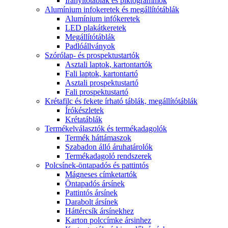
Irányítótáblák és piktogrammok
Alumínium infokeretek és megállítótáblák
Alumínium infókeretek
LED plakátkeretek
Megállítótáblák
Padlóállványok
Szórólap- és prospektustartók
Asztali laptok, kartontartók
Fali laptok, kartontartó
Asztali prospektustartó
Fali prospektustartó
Krétafilc és fekete írható táblák, megállítótáblák
Írókészletek
Krétatáblák
Termékelválasztók és termékadagolók
Termék háttámaszok
Szabadon álló áruhatárolók
Termékadagoló rendszerek
Polcsínek-öntapadós és pattintós
Mágneses címketartók
Öntapadós ársínek
Pattintós ársínek
Darabolt ársínek
Háttércsík ársínekhez
Karton polccímke ársinhez