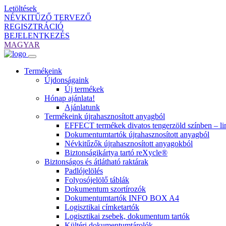
Letöltések
NÉVKITŰZŐ TERVEZŐ
REGISZTRÁCIÓ
BEJELENTKEZÉS
MAGYAR
Termékeink
Újdonságaink
Új termékek
Hónap ajánlata!
Ajánlatunk
Termékeink újrahasznosított anyagból
EFFECT termékek divatos tengerzöld színben – lim
Dokumentumtartók újrahasznosított anyagból
Névkitűzők újrahasznosított anyagokból
Biztonságikártya tartó reXycle®
Biztonságos és átlátható raktárak
Padlójelölés
Folyosójelölő táblák
Dokumentum szortírozók
Dokumentumtartók INFO BOX A4
Logisztikai címketartók
Logisztikai zsebek, dokumentum tartók
Kültéri dokumentumtárolók