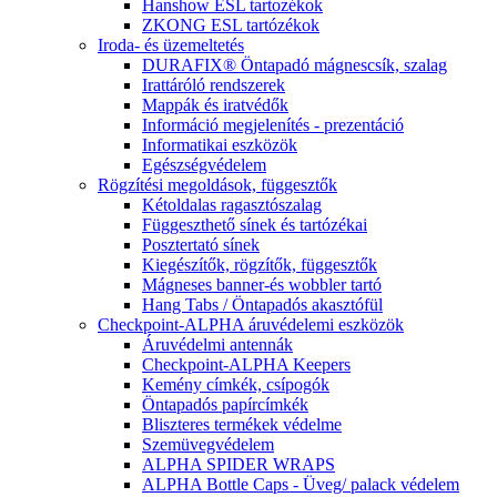
Hanshow ESL tartozékok
ZKONG ESL tartózékok
Iroda- és üzemeltetés
DURAFIX® Öntapadó mágnescsík, szalag
Irattáróló rendszerek
Mappák és iratvédők
Információ megjelenítés - prezentáció
Informatikai eszközök
Egészségvédelem
Rögzítési megoldások, függesztők
Kétoldalas ragasztószalag
Függeszthető sínek és tartózékai
Posztertató sínek
Kiegészítők, rögzítők, függesztők
Mágneses banner-és wobbler tartó
Hang Tabs / Öntapadós akasztófül
Checkpoint-ALPHA áruvédelemi eszközök
Áruvédelmi antennák
Checkpoint-ALPHA Keepers
Kemény címkék, csípogók
Öntapadós papírcímkék
Bliszteres termékek védelme
Szemüvegvédelem
ALPHA SPIDER WRAPS
ALPHA Bottle Caps - Üveg/ palack védelem