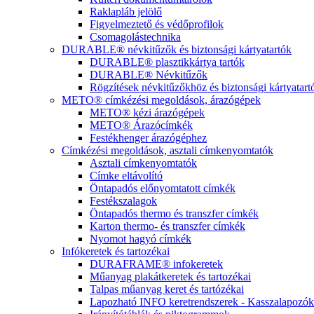
Raklapláb jelölő
Figyelmeztető és védőprofilok
Csomagolástechnika
DURABLE® névkitűzők és biztonsági kártyatartók
DURABLE® plasztikkártya tartók
DURABLE® Névkitűzők
Rögzítések névkitűzőkhöz és biztonsági kártyatar
METO® címkézési megoldások, árazógépek
METO® kézi árazógépek
METO® Árazócímkék
Festékhenger árazógéphez
Címkézési megoldások, asztali címkenyomtatók
Asztali címkenyomtatók
Címke eltávolító
Öntapadós előnyomtatott címkék
Festékszalagok
Öntapadós thermo és transzfer címkék
Karton thermo- és transzfer címkék
Nyomot hagyó címkék
Infókeretek és tartozékai
DURAFRAME® infokeretek
Műanyag plakátkeretek és tartozékai
Talpas műanyag keret és tartózékai
Lapozható INFO keretrendszerek - Kasszalapozók