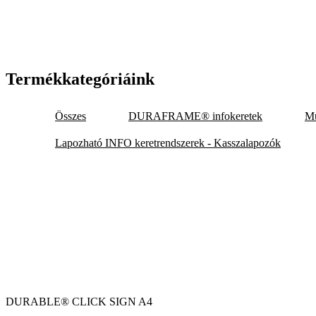
Termékkategóriáink
Összes
DURAFRAME® infokeretek
Mű
Lapozható INFO keretrendszerek - Kasszalapozók
DURABLE® CLICK SIGN A4