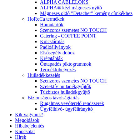
ALPHA CABLELOKS
ALPHA® kézi mágneses nyitó
Mágneses oldó "Detacher" kemény címkékhez
HoReCa termékek
Hamutartók
Szenzoros szemetes NO TOUCH
Catering - COFFEE POINT
Kulcstárolás
Padlóállványok
Elsősegély doboz
Krétatáblák
Öntapadós piktogrammok
Termékkihelyezés
Hulladékkezelés
Szenzoros szemetes NO TOUCH
Szelektív hulladékgyűjtők
Tűzbiztos hulladékgyűjtő
Biztonságos távolságtartás
Rugalmas vevőterelő rendszerek
Ügyfélhívó- ügyfélirányító
Kik vagyunk?
Megoldások
Hibabejelentés
Kapcsolat
Hírek