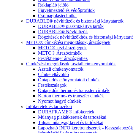
Raklapláb jelölő
Figyelmeztető és védőprofilok
Csomagolástechnika
DURABLE® névkitűzők és biztonsági kártyatartók
DURABLE® plasztikkártya tartók
DURABLE® Névkitűzők
Rögzítések névkitűzőkhöz és biztonsági kártyatar
METO® címkézési megoldások, árazógépek
METO® kézi árazógépek
METO® Árazócímkék
Festékhenger árazógéphez
Címkézési megoldások, asztali címkenyomtatók
Asztali címkenyomtatók
Címke eltávolító
Öntapadós előnyomtatott címkék
Festékszalagok
Öntapadós thermo és transzfer címkék
Karton thermo- és transzfer címkék
Nyomot hagyó címkék
Infókeretek és tartozékai
DURAFRAME® infokeretek
Műanyag plakátkeretek és tartozékai
Talpas műanyag keret és tartózékai
Lapozható INFO keretrendszerek - Kasszalapozók