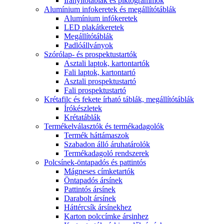
Irányítótáblák és piktogrammok
Alumínium infokeretek és megállítótáblák
Alumínium infókeretek
LED plakátkeretek
Megállítótáblák
Padlóállványok
Szórólap- és prospektustartók
Asztali laptok, kartontartók
Fali laptok, kartontartó
Asztali prospektustartó
Fali prospektustartó
Krétafilc és fekete írható táblák, megállítótáblák
Írókészletek
Krétatáblák
Termékelválasztók és termékadagolók
Termék háttámaszok
Szabadon álló áruhatárolók
Termékadagoló rendszerek
Polcsínek-öntapadós és pattintós
Mágneses címketartók
Öntapadós ársínek
Pattintós ársínek
Darabolt ársínek
Háttércsík ársínekhez
Karton polccímke ársinhez