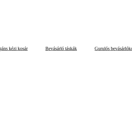
egáns kézi kosár
Bevásárló táskák
Gurulós bevásárlók