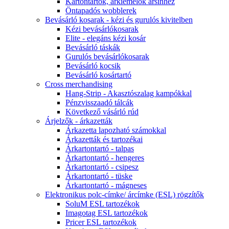
Kartontartók, árkiemelők ársínhez
Öntapadós wobblerek
Bevásárló kosarak - kézi és gurulós kivitelben
Kézi bevásárlókosarak
Elite - elegáns kézi kosár
Bevásárló táskák
Gurulós bevásárlókosarak
Bevásárló kocsik
Bevásárló kosártartó
Cross merchandising
Hang-Strip - Akasztószalag kampókkal
Pénzvisszaadó tálcák
Következő vásárló rúd
Árjelzők - árkazetták
Árkazetta lapozható számokkal
Árkazetták és tartozékai
Árkartontartó - talpas
Árkartontartó - hengeres
Árkartontartó - csipesz
Árkartontartó - tüske
Árkartontartó - mágneses
Elektronikus polc-címke/ árcímke (ESL) rögzítők
SoluM ESL tartozékok
Imagotag ESL tartozékok
Pricer ESL tartozékok