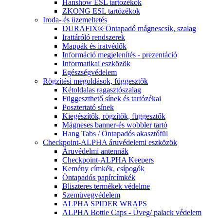
Hanshow ESL tartozékok
ZKONG ESL tartózékok
Iroda- és üzemeltetés
DURAFIX® Öntapadó mágnescsík, szalag
Irattáróló rendszerek
Mappák és iratvédők
Információ megjelenítés - prezentáció
Informatikai eszközök
Egészségvédelem
Rögzítési megoldások, függesztők
Kétoldalas ragasztószalag
Függeszthető sínek és tartózékai
Posztertató sínek
Kiegészítők, rögzítők, függesztők
Mágneses banner-és wobbler tartó
Hang Tabs / Öntapadós akasztófül
Checkpoint-ALPHA áruvédelemi eszközök
Áruvédelmi antennák
Checkpoint-ALPHA Keepers
Kemény címkék, csípogók
Öntapadós papírcímkék
Bliszteres termékek védelme
Szemüvegvédelem
ALPHA SPIDER WRAPS
ALPHA Bottle Caps - Üveg/ palack védelem