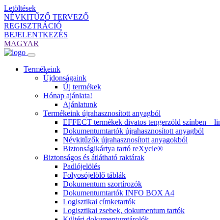
Letöltések
NÉVKITŰZŐ TERVEZŐ
REGISZTRÁCIÓ
BEJELENTKEZÉS
MAGYAR
Termékeink
Újdonságaink
Új termékek
Hónap ajánlata!
Ajánlatunk
Termékeink újrahasznosított anyagból
EFFECT termékek divatos tengerzöld színben – lim
Dokumentumtartók újrahasznosított anyagból
Névkitűzők újrahasznosított anyagokból
Biztonságikártya tartó reXycle®
Biztonságos és átlátható raktárak
Padlójelölés
Folyosójelölő táblák
Dokumentum szortírozók
Dokumentumtartók INFO BOX A4
Logisztikai címketartók
Logisztikai zsebek, dokumentum tartók
Kültéri dokumentumtárolók