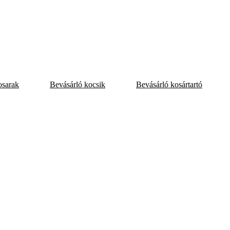
osarak
Bevásárló kocsik
Bevásárló kosártartó