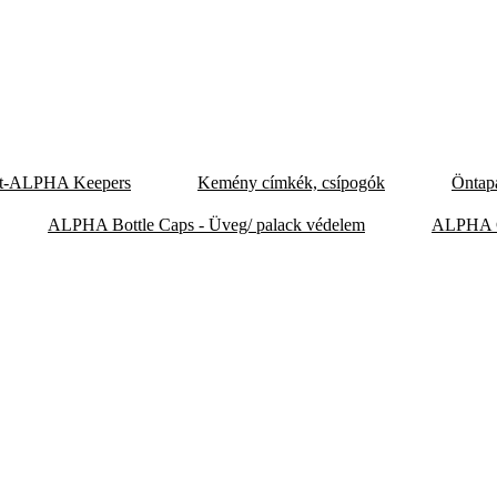
nt-ALPHA Keepers
Kemény címkék, csípogók
Öntap
ALPHA Bottle Caps - Üveg/ palack védelem
ALPHA