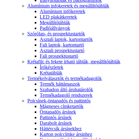
Irányítótáblák és piktogrammok
Alumínium infokeretek és megállítótáblák
Alumínium infókeretek
LED plakátkeretek
Megállítótáblák
Padlóállványok
Szórólap- és prospektustartók
Asztali laptok, kartontartók
Fali laptok, kartontartó
Asztali prospektustartó
Fali prospektustartó
Krétafilc és fekete írható táblák, megállítótáblák
Írókészletek
Krétatáblák
Termékelválasztók és termékadagolók
Termék háttámaszok
Szabadon álló áruhatárolók
Termékadagoló rendszerek
Polcsínek-öntapadós és pattintós
Mágneses címketartók
Öntapadós ársínek
Pattintós ársínek
Darabolt ársínek
Háttércsík ársínekhez
Karton polccímke ársinhez