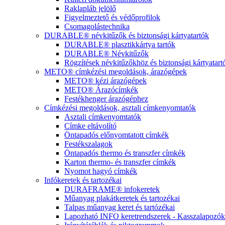
Raklapláb jelölő
Figyelmeztető és védőprofilok
Csomagolástechnika
DURABLE® névkitűzők és biztonsági kártyatartók
DURABLE® plasztikkártya tartók
DURABLE® Névkitűzők
Rögzítések névkitűzőkhöz és biztonsági kártyatar
METO® címkézési megoldások, árazógépek
METO® kézi árazógépek
METO® Árazócímkék
Festékhenger árazógéphez
Címkézési megoldások, asztali címkenyomtatók
Asztali címkenyomtatók
Címke eltávolító
Öntapadós előnyomtatott címkék
Festékszalagok
Öntapadós thermo és transzfer címkék
Karton thermo- és transzfer címkék
Nyomot hagyó címkék
Infókeretek és tartozékai
DURAFRAME® infokeretek
Műanyag plakátkeretek és tartozékai
Talpas műanyag keret és tartózékai
Lapozható INFO keretrendszerek - Kasszalapozók