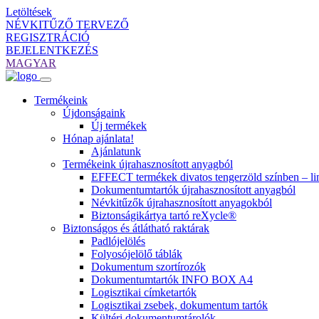
Letöltések
NÉVKITŰZŐ TERVEZŐ
REGISZTRÁCIÓ
BEJELENTKEZÉS
MAGYAR
Termékeink
Újdonságaink
Új termékek
Hónap ajánlata!
Ajánlatunk
Termékeink újrahasznosított anyagból
EFFECT termékek divatos tengerzöld színben – lim
Dokumentumtartók újrahasznosított anyagból
Névkitűzők újrahasznosított anyagokból
Biztonságikártya tartó reXycle®
Biztonságos és átlátható raktárak
Padlójelölés
Folyosójelölő táblák
Dokumentum szortírozók
Dokumentumtartók INFO BOX A4
Logisztikai címketartók
Logisztikai zsebek, dokumentum tartók
Kültéri dokumentumtárolók