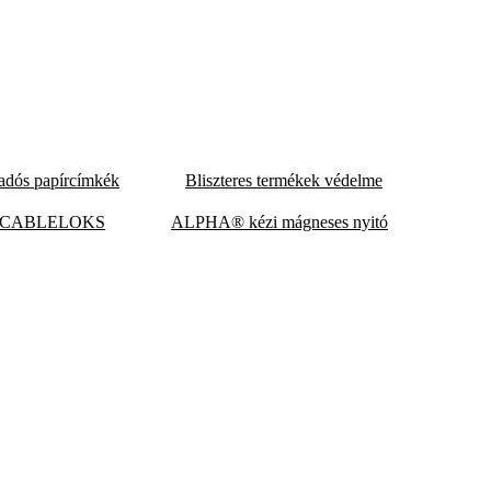
adós papírcímkék
Bliszteres termékek védelme
 CABLELOKS
ALPHA® kézi mágneses nyitó