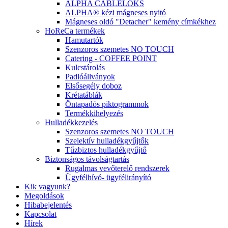
ALPHA CABLELOKS
ALPHA® kézi mágneses nyitó
Mágneses oldó "Detacher" kemény címkékhez
HoReCa termékek
Hamutartók
Szenzoros szemetes NO TOUCH
Catering - COFFEE POINT
Kulcstárolás
Padlóállványok
Elsősegély doboz
Krétatáblák
Öntapadós piktogrammok
Termékkihelyezés
Hulladékkezelés
Szenzoros szemetes NO TOUCH
Szelektív hulladékgyűjtők
Tűzbiztos hulladékgyűjtő
Biztonságos távolságtartás
Rugalmas vevőterelő rendszerek
Ügyfélhívó- ügyfélirányító
Kik vagyunk?
Megoldások
Hibabejelentés
Kapcsolat
Hírek