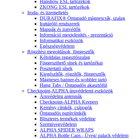
Hanshow ESL tartozékok
ZKONG ESL tartózékok
Iroda- és üzemeltetés
DURAFIX® Öntapadó mágnescsík, szalag
Irattáróló rendszerek
Mappák és iratvédők
Információ megjelenítés - prezentáció
Informatikai eszközök
Egészségvédelem
Rögzítési megoldások, függesztők
Kétoldalas ragasztószalag
Függeszthető sínek és tartózékai
Posztertató sínek
Kiegészítők, rögzítők, függesztők
Mágneses banner-és wobbler tartó
Hang Tabs / Öntapadós akasztófül
Checkpoint-ALPHA áruvédelemi eszközök
Áruvédelmi antennák
Checkpoint-ALPHA Keepers
Kemény címkék, csípogók
Öntapadós papírcímkék
Bliszteres termékek védelme
Szemüvegvédelem
ALPHA SPIDER WRAPS
ALPHA Bottle Caps - Üveg/ palack védelem