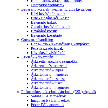
Kartontartók, árkiemelők ársínhez
Öntapadós wobblerek
Bevásárló kosarak - kézi és gurulós kivitelben
Kézi bevásárlókosarak
Elite - elegáns kézi kosár
Bevásárló táskák
Gurulós bevásárlókosarak
Bevásárló kocsik
Bevásárló kosártartó
Cross merchandising
Hang-Strip - Akasztószalag kampókkal
Pénzvisszaadó tálcák
Következő vásárló rúd
Árjelzők - árkazetták
Árkazetta lapozható számokkal
Árkazetták és tartozékai
Árkartontartó - talpas
Árkartontartó - hengeres
Árkartontartó - csipesz
Árkartontartó - tüske
Árkartontartó - mágneses
Elektronikus polc-címke/ árcímke (ESL) rögzítők
SoluM ESL tartozékok
Imagotag ESL tartozékok
Pricer ESL tartozékok