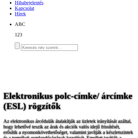
Hibabejelentés
Kapcsolat
Hírek
ABC
123
Elektronikus polc-címke/ árcímke
(ESL) rögzítők
Az elektronikus árcédulák átalakítják az üzletek irányítását azáltal,
hogy lehetővé teszik az árak és akciók valós idejű frissítését,
erősítik a nyomonkövethetőséget, valamint javítják a készletszintek
és a termékek romlandóságának kezelését. Emellett javítják a