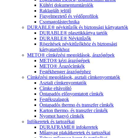
Kültéri dokumentumtárolók
Raklapláb jelölő
Figyelmeztető és védőprofilok
Csomagolástechnika
DURABLE® névkitűzők és biztonsági kártyatartók
DURABLE® plasztikkártya tartók
DURABLE® Névkitűzők
Rögzítések névkitűzőkhöz és biztonsági
kártyatartókhoz
METO® címkézési megoldások, árazógépek
METO® kézi árazógépek
METO® Árazócímkék
Festékhenger árazógéphez
Címkézési megoldások, asztali címkenyomtatók
Asztali címkenyomtatók
Címke eltávolító
Öntapadós előnyomtatott címkék
Festékszalagok
Öntapadós thermo és transzfer címkék
Karton thermo- és transzfer címkék
Nyomot hagyó címkék
Infókeretek és tartozékai
DURAFRAME® infokeretek
Műanyag plakátkeretek és tartozékai