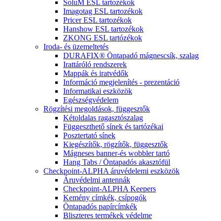
SoluM ESL tartozékok
Imagotag ESL tartozékok
Pricer ESL tartozékok
Hanshow ESL tartozékok
ZKONG ESL tartózékok
Iroda- és üzemeltetés
DURAFIX® Öntapadó mágnescsík, szalag
Irattáróló rendszerek
Mappák és iratvédők
Információ megjelenítés - prezentáció
Informatikai eszközök
Egészségvédelem
Rögzítési megoldások, függesztők
Kétoldalas ragasztószalag
Függeszthető sínek és tartózékai
Posztertató sínek
Kiegészítők, rögzítők, függesztők
Mágneses banner-és wobbler tartó
Hang Tabs / Öntapadós akasztófül
Checkpoint-ALPHA áruvédelemi eszközök
Áruvédelmi antennák
Checkpoint-ALPHA Keepers
Kemény címkék, csípogók
Öntapadós papírcímkék
Bliszteres termékek védelme