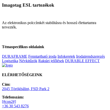
Imagotag ESL tartozékok
Az elektronikus polccímkét stabilitásra és hosszú élettartamra
tervezték.
Témaspecifikus oldalaink
DURAFRAME
Fenntartható iroda
Infokeretek
Irodairendszerezés
Logisztika
Névkitűzök
Raktári jelőlések
DURABLE EFFECT
ELÉRHETŐSÉGEINK
Cím:
2045 Törökbálint, FSD Park 2
Telefonszám:
[#con2#]
+36 30 543 8276