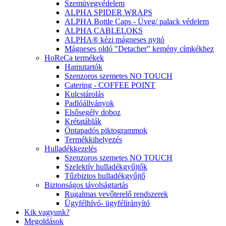
Szemüvegvédelem
ALPHA SPIDER WRAPS
ALPHA Bottle Caps - Üveg/ palack védelem
ALPHA CABLELOKS
ALPHA® kézi mágneses nyitó
Mágneses oldó "Detacher" kemény címkékhez
HoReCa termékek
Hamutartók
Szenzoros szemetes NO TOUCH
Catering - COFFEE POINT
Kulcstárolás
Padlóállványok
Elsősegély doboz
Krétatáblák
Öntapadós piktogrammok
Termékkihelyezés
Hulladékkezelés
Szenzoros szemetes NO TOUCH
Szelektív hulladékgyűjtők
Tűzbiztos hulladékgyűjtő
Biztonságos távolságtartás
Rugalmas vevőterelő rendszerek
Ügyfélhívó- ügyfélirányító
Kik vagyunk?
Megoldások