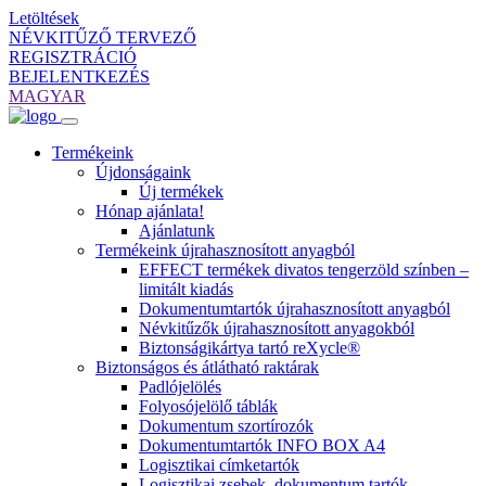
Letöltések
NÉVKITŰZŐ TERVEZŐ
REGISZTRÁCIÓ
BEJELENTKEZÉS
MAGYAR
Termékeink
Újdonságaink
Új termékek
Hónap ajánlata!
Ajánlatunk
Termékeink újrahasznosított anyagból
EFFECT termékek divatos tengerzöld színben –
limitált kiadás
Dokumentumtartók újrahasznosított anyagból
Névkitűzők újrahasznosított anyagokból
Biztonságikártya tartó reXycle®
Biztonságos és átlátható raktárak
Padlójelölés
Folyosójelölő táblák
Dokumentum szortírozók
Dokumentumtartók INFO BOX A4
Logisztikai címketartók
Logisztikai zsebek, dokumentum tartók