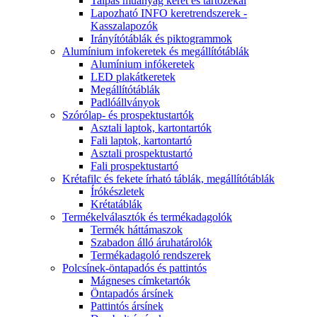
Talpas műanyag keret és tartózékai
Lapozható INFO keretrendszerek -
Kasszalapozók
Irányítótáblák és piktogrammok
Alumínium infokeretek és megállítótáblák
Alumínium infókeretek
LED plakátkeretek
Megállítótáblák
Padlóállványok
Szórólap- és prospektustartók
Asztali laptok, kartontartók
Fali laptok, kartontartó
Asztali prospektustartó
Fali prospektustartó
Krétafilc és fekete írható táblák, megállítótáblák
Írókészletek
Krétatáblák
Termékelválasztók és termékadagolók
Termék háttámaszok
Szabadon álló áruhatárolók
Termékadagoló rendszerek
Polcsínek-öntapadós és pattintós
Mágneses címketartók
Öntapadós ársínek
Pattintós ársínek