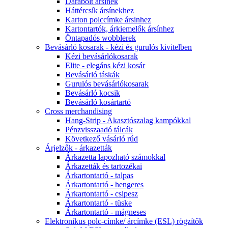
Darabolt ársínek
Háttércsík ársínekhez
Karton polccímke ársinhez
Kartontartók, árkiemelők ársínhez
Öntapadós wobblerek
Bevásárló kosarak - kézi és gurulós kivitelben
Kézi bevásárlókosarak
Elite - elegáns kézi kosár
Bevásárló táskák
Gurulós bevásárlókosarak
Bevásárló kocsik
Bevásárló kosártartó
Cross merchandising
Hang-Strip - Akasztószalag kampókkal
Pénzvisszaadó tálcák
Következő vásárló rúd
Árjelzők - árkazetták
Árkazetta lapozható számokkal
Árkazetták és tartozékai
Árkartontartó - talpas
Árkartontartó - hengeres
Árkartontartó - csipesz
Árkartontartó - tüske
Árkartontartó - mágneses
Elektronikus polc-címke/ árcímke (ESL) rögzítők