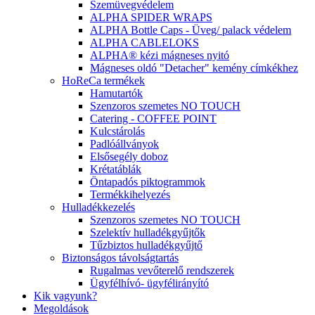
Szemüvegvédelem
ALPHA SPIDER WRAPS
ALPHA Bottle Caps - Üveg/ palack védelem
ALPHA CABLELOKS
ALPHA® kézi mágneses nyitó
Mágneses oldó "Detacher" kemény címkékhez
HoReCa termékek
Hamutartók
Szenzoros szemetes NO TOUCH
Catering - COFFEE POINT
Kulcstárolás
Padlóállványok
Elsősegély doboz
Krétatáblák
Öntapadós piktogrammok
Termékkihelyezés
Hulladékkezelés
Szenzoros szemetes NO TOUCH
Szelektív hulladékgyűjtők
Tűzbiztos hulladékgyűjtő
Biztonságos távolságtartás
Rugalmas vevőterelő rendszerek
Ügyfélhívó- ügyfélirányító
Kik vagyunk?
Megoldások