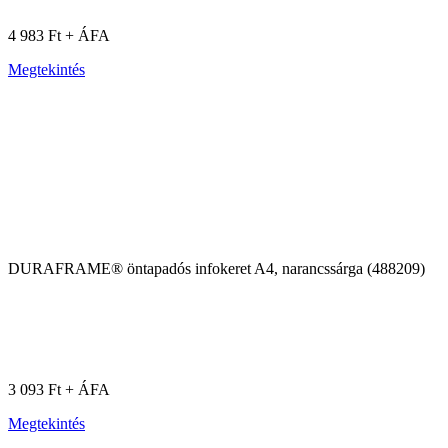
4 983 Ft + ÁFA
Megtekintés
DURAFRAME® öntapadós infokeret A4, narancssárga (488209)
3 093 Ft + ÁFA
Megtekintés