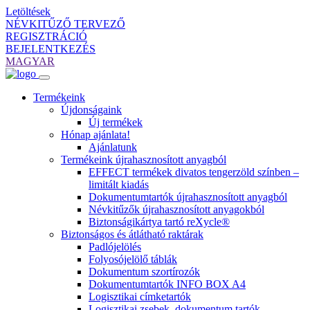
Letöltések
NÉVKITŰZŐ TERVEZŐ
REGISZTRÁCIÓ
BEJELENTKEZÉS
MAGYAR
Termékeink
Újdonságaink
Új termékek
Hónap ajánlata!
Ajánlatunk
Termékeink újrahasznosított anyagból
EFFECT termékek divatos tengerzöld színben –
limitált kiadás
Dokumentumtartók újrahasznosított anyagból
Névkitűzők újrahasznosított anyagokból
Biztonságikártya tartó reXycle®
Biztonságos és átlátható raktárak
Padlójelölés
Folyosójelölő táblák
Dokumentum szortírozók
Dokumentumtartók INFO BOX A4
Logisztikai címketartók
Logisztikai zsebek, dokumentum tartók