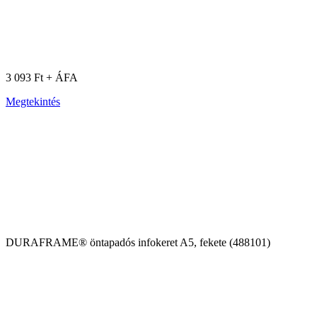
3 093 Ft + ÁFA
Megtekintés
DURAFRAME® öntapadós infokeret A5, fekete (488101)