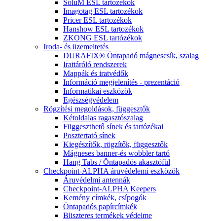
SoluM ESL tartozékok
Imagotag ESL tartozékok
Pricer ESL tartozékok
Hanshow ESL tartozékok
ZKONG ESL tartózékok
Iroda- és üzemeltetés
DURAFIX® Öntapadó mágnescsík, szalag
Irattáróló rendszerek
Mappák és iratvédők
Információ megjelenítés - prezentáció
Informatikai eszközök
Egészségvédelem
Rögzítési megoldások, függesztők
Kétoldalas ragasztószalag
Függeszthető sínek és tartózékai
Posztertató sínek
Kiegészítők, rögzítők, függesztők
Mágneses banner-és wobbler tartó
Hang Tabs / Öntapadós akasztófül
Checkpoint-ALPHA áruvédelemi eszközök
Áruvédelmi antennák
Checkpoint-ALPHA Keepers
Kemény címkék, csípogók
Öntapadós papírcímkék
Bliszteres termékek védelme