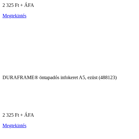
2 325 Ft + ÁFA
Megtekintés
DURAFRAME® öntapadós infokeret A5, ezüst (488123)
2 325 Ft + ÁFA
Megtekintés