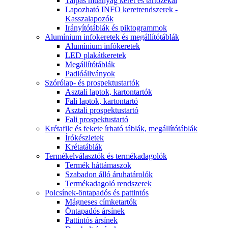
Talpas műanyag keret és tartózékai
Lapozható INFO keretrendszerek -
Kasszalapozók
Irányítótáblák és piktogrammok
Alumínium infokeretek és megállítótáblák
Alumínium infókeretek
LED plakátkeretek
Megállítótáblák
Padlóállványok
Szórólap- és prospektustartók
Asztali laptok, kartontartók
Fali laptok, kartontartó
Asztali prospektustartó
Fali prospektustartó
Krétafilc és fekete írható táblák, megállítótáblák
Írókészletek
Krétatáblák
Termékelválasztók és termékadagolók
Termék háttámaszok
Szabadon álló áruhatárolók
Termékadagoló rendszerek
Polcsínek-öntapadós és pattintós
Mágneses címketartók
Öntapadós ársínek
Pattintós ársínek