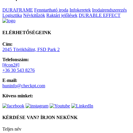
DURAFRAME
Fenntartható iroda
Infokeretek
Irodairendszerezés
Logisztika
Névkitűzök
Raktári jelőlések
DURABLE EFFECT
ELÉRHETŐSÉGEINK
Cím:
2045 Törökbálint, FSD Park 2
Telefonszám:
[#con2#]
+36 30 543 8276
E-mail:
huninfo@checkpt.com
Kövess minket:
KÉRDÉSE VAN? ÍRJON NEKÜNK
Teljes név