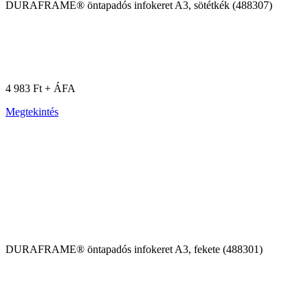
DURAFRAME® öntapadós infokeret A3, sötétkék (488307)
4 983 Ft + ÁFA
Megtekintés
DURAFRAME® öntapadós infokeret A3, fekete (488301)