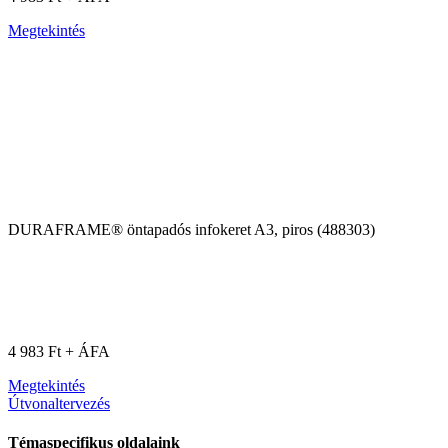
Megtekintés
DURAFRAME® öntapadós infokeret A3, piros (488303)
4 983 Ft + ÁFA
Megtekintés
Útvonaltervezés
Témaspecifikus oldalaink