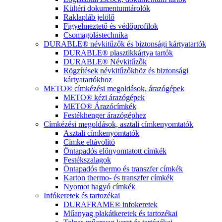
Kültéri dokumentumtárolók
Raklapláb jelölő
Figyelmeztető és védőprofilok
Csomagolástechnika
DURABLE® névkitűzők és biztonsági kártyatartók
DURABLE® plasztikkártya tartók
DURABLE® Névkitűzők
Rögzítések névkitűzőkhöz és biztonsági
kártyatartókhoz
METO® címkézési megoldások, árazógépek
METO® kézi árazógépek
METO® Árazócímkék
Festékhenger árazógéphez
Címkézési megoldások, asztali címkenyomtatók
Asztali címkenyomtatók
Címke eltávolító
Öntapadós előnyomtatott címkék
Festékszalagok
Öntapadós thermo és transzfer címkék
Karton thermo- és transzfer címkék
Nyomot hagyó címkék
Infókeretek és tartozékai
DURAFRAME® infokeretek
Műanyag plakátkeretek és tartozékai