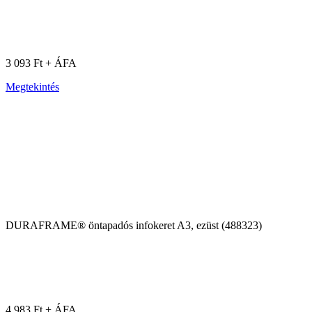
3 093 Ft + ÁFA
Megtekintés
DURAFRAME® öntapadós infokeret A3, ezüst (488323)
4 983 Ft + ÁFA