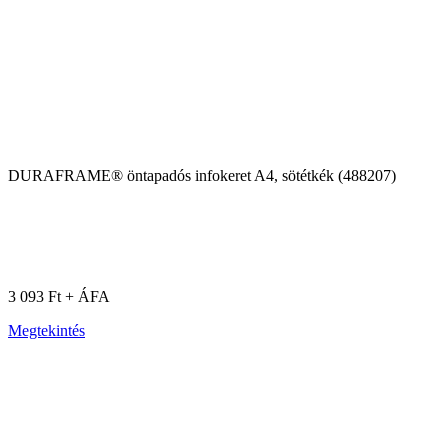
DURAFRAME® öntapadós infokeret A4, sötétkék (488207)
3 093 Ft + ÁFA
Megtekintés