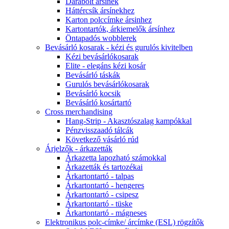
Darabolt ársínek
Háttércsík ársínekhez
Karton polccímke ársinhez
Kartontartók, árkiemelők ársínhez
Öntapadós wobblerek
Bevásárló kosarak - kézi és gurulós kivitelben
Kézi bevásárlókosarak
Elite - elegáns kézi kosár
Bevásárló táskák
Gurulós bevásárlókosarak
Bevásárló kocsik
Bevásárló kosártartó
Cross merchandising
Hang-Strip - Akasztószalag kampókkal
Pénzvisszaadó tálcák
Következő vásárló rúd
Árjelzők - árkazetták
Árkazetta lapozható számokkal
Árkazetták és tartozékai
Árkartontartó - talpas
Árkartontartó - hengeres
Árkartontartó - csipesz
Árkartontartó - tüske
Árkartontartó - mágneses
Elektronikus polc-címke/ árcímke (ESL) rögzítők