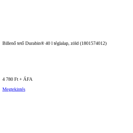
Billenő tető Durabin® 40 l téglalap, zöld (1801574012)
4 780 Ft + ÁFA
Megtekintés