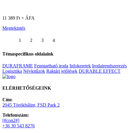
11 389 Ft + ÁFA
Megtekintés
1
2
3
4
Témaspecifikus oldalaink
DURAFRAME
Fenntartható iroda
Infokeretek
Irodairendszerezés
Logisztika
Névkitűzök
Raktári jelőlések
DURABLE EFFECT
ELÉRHETŐSÉGEINK
Cím:
2045 Törökbálint, FSD Park 2
Telefonszám:
[#con2#]
+36 30 543 8276