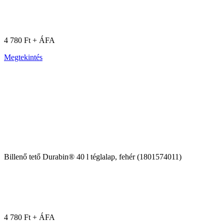
4 780 Ft + ÁFA
Megtekintés
Billenő tető Durabin® 40 l téglalap, fehér (1801574011)
4 780 Ft + ÁFA