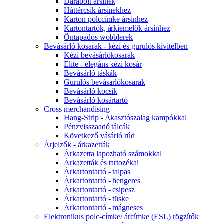
Darabolt ársínek
Háttércsík ársínekhez
Karton polccímke ársinhez
Kartontartók, árkiemelők ársínhez
Öntapadós wobblerek
Bevásárló kosarak - kézi és gurulós kivitelben
Kézi bevásárlókosarak
Elite - elegáns kézi kosár
Bevásárló táskák
Gurulós bevásárlókosarak
Bevásárló kocsik
Bevásárló kosártartó
Cross merchandising
Hang-Strip - Akasztószalag kampókkal
Pénzvisszaadó tálcák
Következő vásárló rúd
Árjelzők - árkazetták
Árkazetta lapozható számokkal
Árkazetták és tartozékai
Árkartontartó - talpas
Árkartontartó - hengeres
Árkartontartó - csipesz
Árkartontartó - tüske
Árkartontartó - mágneses
Elektronikus polc-címke/ árcímke (ESL) rögzítők