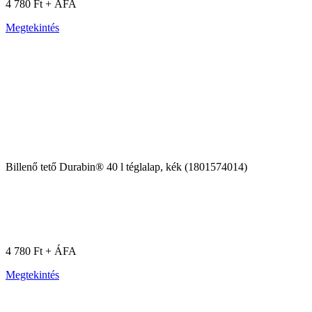
4 780 Ft + ÁFA
Megtekintés
Billenő tető Durabin® 40 l téglalap, kék (1801574014)
4 780 Ft + ÁFA
Megtekintés