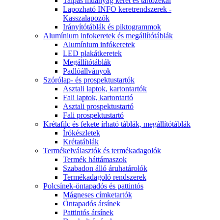
Talpas műanyag keret és tartózékai
Lapozható INFO keretrendszerek -
Kasszalapozók
Irányítótáblák és piktogrammok
Alumínium infokeretek és megállítótáblák
Alumínium infókeretek
LED plakátkeretek
Megállítótáblák
Padlóállványok
Szórólap- és prospektustartók
Asztali laptok, kartontartók
Fali laptok, kartontartó
Asztali prospektustartó
Fali prospektustartó
Krétafilc és fekete írható táblák, megállítótáblák
Írókészletek
Krétatáblák
Termékelválasztók és termékadagolók
Termék háttámaszok
Szabadon álló áruhatárolók
Termékadagoló rendszerek
Polcsínek-öntapadós és pattintós
Mágneses címketartók
Öntapadós ársínek
Pattintós ársínek