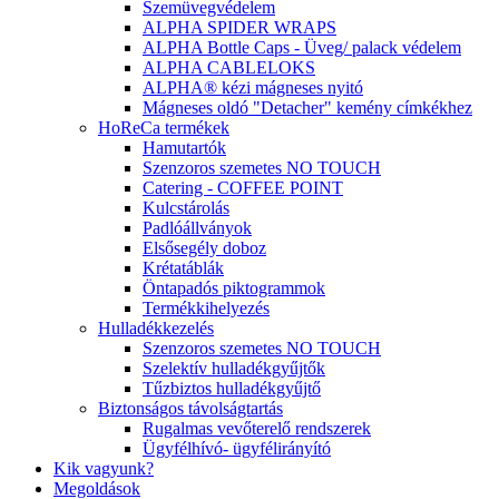
Szemüvegvédelem
ALPHA SPIDER WRAPS
ALPHA Bottle Caps - Üveg/ palack védelem
ALPHA CABLELOKS
ALPHA® kézi mágneses nyitó
Mágneses oldó "Detacher" kemény címkékhez
HoReCa termékek
Hamutartók
Szenzoros szemetes NO TOUCH
Catering - COFFEE POINT
Kulcstárolás
Padlóállványok
Elsősegély doboz
Krétatáblák
Öntapadós piktogrammok
Termékkihelyezés
Hulladékkezelés
Szenzoros szemetes NO TOUCH
Szelektív hulladékgyűjtők
Tűzbiztos hulladékgyűjtő
Biztonságos távolságtartás
Rugalmas vevőterelő rendszerek
Ügyfélhívó- ügyfélirányító
Kik vagyunk?
Megoldások