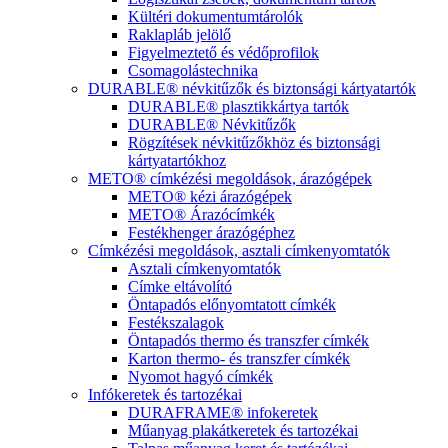
Kültéri dokumentumtárolók
Raklapláb jelölő
Figyelmeztető és védőprofilok
Csomagolástechnika
DURABLE® névkitűzők és biztonsági kártyatartók
DURABLE® plasztikkártya tartók
DURABLE® Névkitűzők
Rögzítések névkitűzőkhöz és biztonsági
kártyatartókhoz
METO® címkézési megoldások, árazógépek
METO® kézi árazógépek
METO® Árazócímkék
Festékhenger árazógéphez
Címkézési megoldások, asztali címkenyomtatók
Asztali címkenyomtatók
Címke eltávolító
Öntapadós előnyomtatott címkék
Festékszalagok
Öntapadós thermo és transzfer címkék
Karton thermo- és transzfer címkék
Nyomot hagyó címkék
Infókeretek és tartozékai
DURAFRAME® infokeretek
Műanyag plakátkeretek és tartozékai