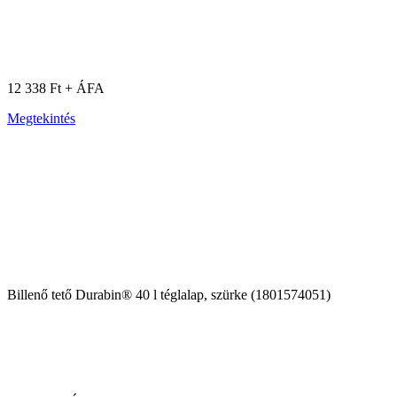
12 338 Ft + ÁFA
Megtekintés
Billenő tető Durabin® 40 l téglalap, szürke (1801574051)