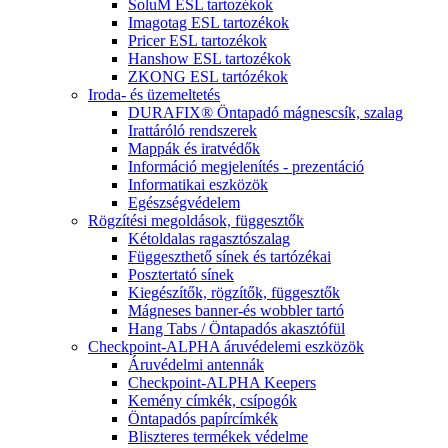
SoluM ESL tartozékok
Imagotag ESL tartozékok
Pricer ESL tartozékok
Hanshow ESL tartozékok
ZKONG ESL tartózékok
Iroda- és üzemeltetés
DURAFIX® Öntapadó mágnescsík, szalag
Irattáróló rendszerek
Mappák és iratvédők
Információ megjelenítés - prezentáció
Informatikai eszközök
Egészségvédelem
Rögzítési megoldások, függesztők
Kétoldalas ragasztószalag
Függeszthető sínek és tartózékai
Posztertató sínek
Kiegészítők, rögzítők, függesztők
Mágneses banner-és wobbler tartó
Hang Tabs / Öntapadós akasztófül
Checkpoint-ALPHA áruvédelemi eszközök
Áruvédelmi antennák
Checkpoint-ALPHA Keepers
Kemény címkék, csípogók
Öntapadós papírcímkék
Bliszteres termékek védelme