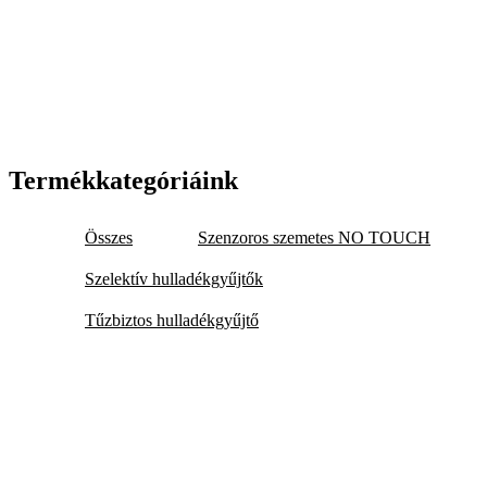
Termékkategóriáink
Összes
Szenzoros szemetes NO TOUCH
Szelektív hulladékgyűjtők
Tűzbiztos hulladékgyűjtő