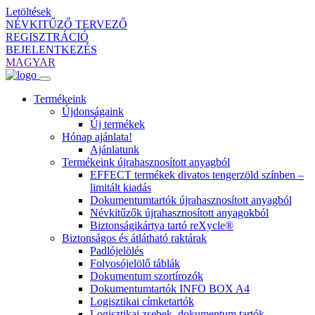
Letöltések
NÉVKITŰZŐ TERVEZŐ
REGISZTRÁCIÓ
BEJELENTKEZÉS
MAGYAR
Termékeink
Újdonságaink
Új termékek
Hónap ajánlata!
Ajánlatunk
Termékeink újrahasznosított anyagból
EFFECT termékek divatos tengerzöld színben –
limitált kiadás
Dokumentumtartók újrahasznosított anyagból
Névkitűzők újrahasznosított anyagokból
Biztonságikártya tartó reXycle®
Biztonságos és átlátható raktárak
Padlójelölés
Folyosójelölő táblák
Dokumentum szortírozók
Dokumentumtartók INFO BOX A4
Logisztikai címketartók
Logisztikai zsebek, dokumentum tartók