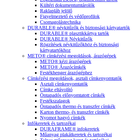
Kültéri dokumentumtárolók
Raklapláb jelölő
Figyelmeztető és védőprofilok
Csomagolástechnika
DURABLE® névkitűzők és biztonsági kártyatartók
DURABLE® plasztikkártya tartók
DURABLE® Névkitűzők
Rögzítések névkitűzőkhöz és biztonsági
kártyatartókhoz
METO® címkézési megoldások, árazógépek
METO® kézi árazógépek
METO® Árazócímkék
Festékhenger árazógéphez
Címkézési megoldások, asztali címkenyomtatók
Asztali címkenyomtatók
Címke eltávolító
Öntapadós előnyomtatott címkék
Festékszalagok
Öntapadós thermo és transzfer címkék
Karton thermo- és transzfer címkék
Nyomot hagyó címkék
Infókeretek és tartozékai
DURAFRAME® infokeretek
Műanyag plakátkeretek és tartozékai