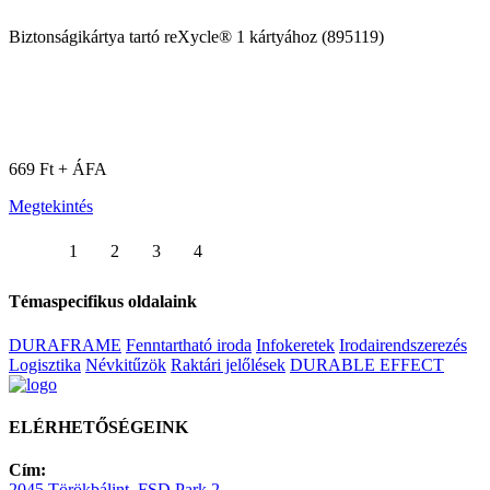
Biztonságikártya tartó reXycle® 1 kártyához (895119)
669 Ft + ÁFA
Megtekintés
1
2
3
4
Témaspecifikus oldalaink
DURAFRAME
Fenntartható iroda
Infokeretek
Irodairendszerezés
Logisztika
Névkitűzök
Raktári jelőlések
DURABLE EFFECT
ELÉRHETŐSÉGEINK
Cím:
2045 Törökbálint, FSD Park 2