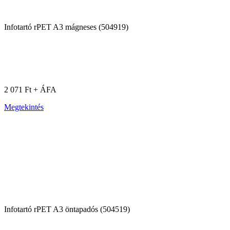
Infotartó rPET A3 mágneses (504919)
2 071 Ft + ÁFA
Megtekintés
Infotartó rPET A3 öntapadós (504519)