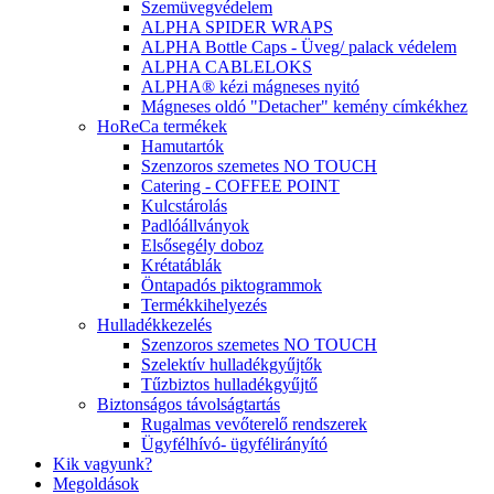
Szemüvegvédelem
ALPHA SPIDER WRAPS
ALPHA Bottle Caps - Üveg/ palack védelem
ALPHA CABLELOKS
ALPHA® kézi mágneses nyitó
Mágneses oldó "Detacher" kemény címkékhez
HoReCa termékek
Hamutartók
Szenzoros szemetes NO TOUCH
Catering - COFFEE POINT
Kulcstárolás
Padlóállványok
Elsősegély doboz
Krétatáblák
Öntapadós piktogrammok
Termékkihelyezés
Hulladékkezelés
Szenzoros szemetes NO TOUCH
Szelektív hulladékgyűjtők
Tűzbiztos hulladékgyűjtő
Biztonságos távolságtartás
Rugalmas vevőterelő rendszerek
Ügyfélhívó- ügyfélirányító
Kik vagyunk?
Megoldások