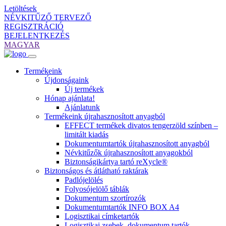
Letöltések
NÉVKITŰZŐ TERVEZŐ
REGISZTRÁCIÓ
BEJELENTKEZÉS
MAGYAR
Termékeink
Újdonságaink
Új termékek
Hónap ajánlata!
Ajánlatunk
Termékeink újrahasznosított anyagból
EFFECT termékek divatos tengerzöld színben –
limitált kiadás
Dokumentumtartók újrahasznosított anyagból
Névkitűzők újrahasznosított anyagokból
Biztonságikártya tartó reXycle®
Biztonságos és átlátható raktárak
Padlójelölés
Folyosójelölő táblák
Dokumentum szortírozók
Dokumentumtartók INFO BOX A4
Logisztikai címketartók
Logisztikai zsebek, dokumentum tartók