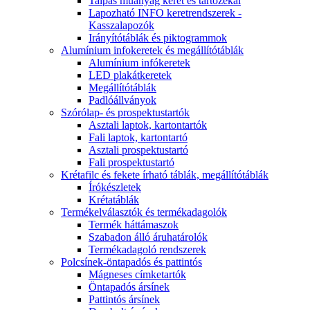
Talpas műanyag keret és tartózékai
Lapozható INFO keretrendszerek -
Kasszalapozók
Irányítótáblák és piktogrammok
Alumínium infokeretek és megállítótáblák
Alumínium infókeretek
LED plakátkeretek
Megállítótáblák
Padlóállványok
Szórólap- és prospektustartók
Asztali laptok, kartontartók
Fali laptok, kartontartó
Asztali prospektustartó
Fali prospektustartó
Krétafilc és fekete írható táblák, megállítótáblák
Írókészletek
Krétatáblák
Termékelválasztók és termékadagolók
Termék háttámaszok
Szabadon álló áruhatárolók
Termékadagoló rendszerek
Polcsínek-öntapadós és pattintós
Mágneses címketartók
Öntapadós ársínek
Pattintós ársínek