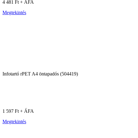
4 481 Ft + ÁFA
Megtekintés
Infotartó rPET A4 öntapadós (504419)
1 597 Ft + ÁFA
Megtekintés