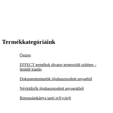
Termékkategóriáink
Összes
EFFECT termékek divatos tengerzöld színben –
limitált kiadás
Dokumentumtartók újrahasznosított anyagból
Névkitűzők újrahasznosított anyagokból
Biztonságikártya tartó reXycle®