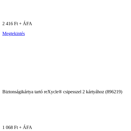
2 416 Ft + ÁFA
Megtekintés
Biztonságikártya tartó reXycle® csipesszel 2 kártyához (896219)
1 068 Ft + ÁFA