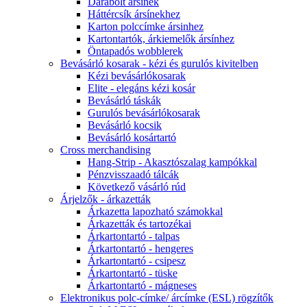
Darabolt ársínek
Háttércsík ársínekhez
Karton polccímke ársinhez
Kartontartók, árkiemelők ársínhez
Öntapadós wobblerek
Bevásárló kosarak - kézi és gurulós kivitelben
Kézi bevásárlókosarak
Elite - elegáns kézi kosár
Bevásárló táskák
Gurulós bevásárlókosarak
Bevásárló kocsik
Bevásárló kosártartó
Cross merchandising
Hang-Strip - Akasztószalag kampókkal
Pénzvisszaadó tálcák
Következő vásárló rúd
Árjelzők - árkazetták
Árkazetta lapozható számokkal
Árkazetták és tartozékai
Árkartontartó - talpas
Árkartontartó - hengeres
Árkartontartó - csipesz
Árkartontartó - tüske
Árkartontartó - mágneses
Elektronikus polc-címke/ árcímke (ESL) rögzítők