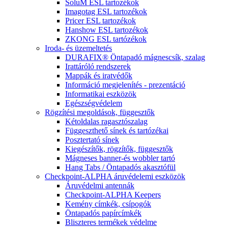
SoluM ESL tartozékok
Imagotag ESL tartozékok
Pricer ESL tartozékok
Hanshow ESL tartozékok
ZKONG ESL tartózékok
Iroda- és üzemeltetés
DURAFIX® Öntapadó mágnescsík, szalag
Irattáróló rendszerek
Mappák és iratvédők
Információ megjelenítés - prezentáció
Informatikai eszközök
Egészségvédelem
Rögzítési megoldások, függesztők
Kétoldalas ragasztószalag
Függeszthető sínek és tartózékai
Posztertató sínek
Kiegészítők, rögzítők, függesztők
Mágneses banner-és wobbler tartó
Hang Tabs / Öntapadós akasztófül
Checkpoint-ALPHA áruvédelemi eszközök
Áruvédelmi antennák
Checkpoint-ALPHA Keepers
Kemény címkék, csípogók
Öntapadós papírcímkék
Bliszteres termékek védelme