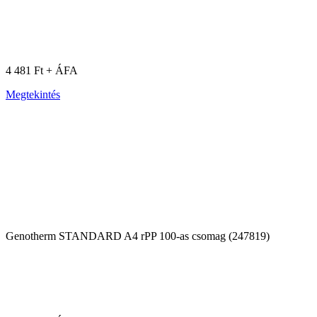
4 481 Ft + ÁFA
Megtekintés
Genotherm STANDARD A4 rPP 100-as csomag (247819)