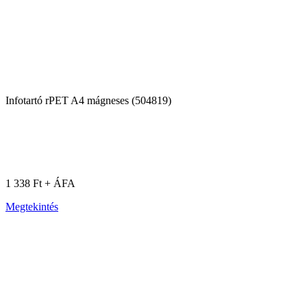
Infotartó rPET A4 mágneses (504819)
1 338 Ft + ÁFA
Megtekintés