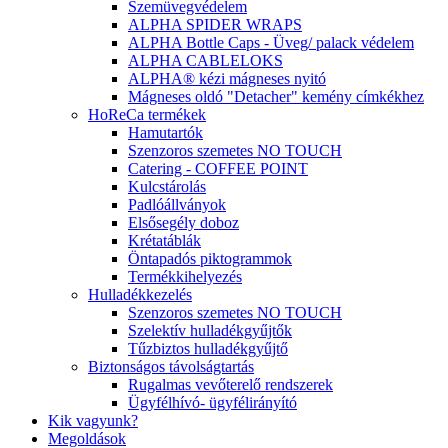
Szemüvegvédelem
ALPHA SPIDER WRAPS
ALPHA Bottle Caps - Üveg/ palack védelem
ALPHA CABLELOKS
ALPHA® kézi mágneses nyitó
Mágneses oldó "Detacher" kemény címkékhez
HoReCa termékek
Hamutartók
Szenzoros szemetes NO TOUCH
Catering - COFFEE POINT
Kulcstárolás
Padlóállványok
Elsősegély doboz
Krétatáblák
Öntapadós piktogrammok
Termékkihelyezés
Hulladékkezelés
Szenzoros szemetes NO TOUCH
Szelektív hulladékgyűjtők
Tűzbiztos hulladékgyűjtő
Biztonságos távolságtartás
Rugalmas vevőterelő rendszerek
Ügyfélhívó- ügyfélirányító
Kik vagyunk?
Megoldások