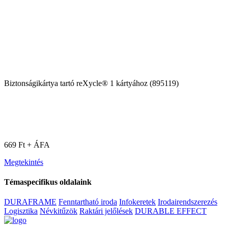
Biztonságikártya tartó reXycle® 1 kártyához (895119)
669 Ft + ÁFA
Megtekintés
Témaspecifikus oldalaink
DURAFRAME
Fenntartható iroda
Infokeretek
Irodairendszerezés
Logisztika
Névkitűzök
Raktári jelőlések
DURABLE EFFECT