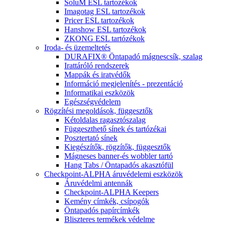
SoluM ESL tartozékok
Imagotag ESL tartozékok
Pricer ESL tartozékok
Hanshow ESL tartozékok
ZKONG ESL tartózékok
Iroda- és üzemeltetés
DURAFIX® Öntapadó mágnescsík, szalag
Irattáróló rendszerek
Mappák és iratvédők
Információ megjelenítés - prezentáció
Informatikai eszközök
Egészségvédelem
Rögzítési megoldások, függesztők
Kétoldalas ragasztószalag
Függeszthető sínek és tartózékai
Posztertató sínek
Kiegészítők, rögzítők, függesztők
Mágneses banner-és wobbler tartó
Hang Tabs / Öntapadós akasztófül
Checkpoint-ALPHA áruvédelemi eszközök
Áruvédelmi antennák
Checkpoint-ALPHA Keepers
Kemény címkék, csípogók
Öntapadós papírcímkék
Bliszteres termékek védelme