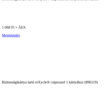
1 068 Ft + ÁFA
Megtekintés
Biztonságikártya tartó reXycle® csipesszel 1 kártyához (896119)