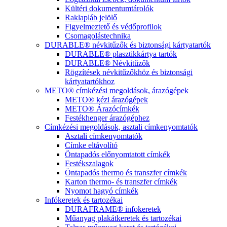
Kültéri dokumentumtárolók
Raklapláb jelölő
Figyelmeztető és védőprofilok
Csomagolástechnika
DURABLE® névkitűzők és biztonsági kártyatartók
DURABLE® plasztikkártya tartók
DURABLE® Névkitűzők
Rögzítések névkitűzőkhöz és biztonsági
kártyatartókhoz
METO® címkézési megoldások, árazógépek
METO® kézi árazógépek
METO® Árazócímkék
Festékhenger árazógéphez
Címkézési megoldások, asztali címkenyomtatók
Asztali címkenyomtatók
Címke eltávolító
Öntapadós előnyomtatott címkék
Festékszalagok
Öntapadós thermo és transzfer címkék
Karton thermo- és transzfer címkék
Nyomot hagyó címkék
Infókeretek és tartozékai
DURAFRAME® infokeretek
Műanyag plakátkeretek és tartozékai