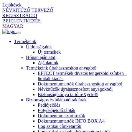
Letöltések
NÉVKITŰZŐ TERVEZŐ
REGISZTRÁCIÓ
BEJELENTKEZÉS
MAGYAR
Termékeink
Újdonságaink
Új termékek
Hónap ajánlata!
Ajánlatunk
Termékeink újrahasznosított anyagból
EFFECT termékek divatos tengerzöld színben –
limitált kiadás
Dokumentumtartók újrahasznosított anyagból
Névkitűzők újrahasznosított anyagokból
Biztonságikártya tartó reXycle®
Biztonságos és átlátható raktárak
Padlójelölés
Folyosójelölő táblák
Dokumentum szortírozók
Dokumentumtartók INFO BOX A4
Logisztikai címketartók
Logisztikai zsebek, dokumentum tartók