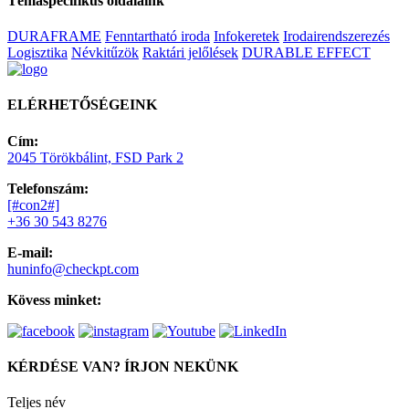
Témaspecifikus oldalaink
DURAFRAME
Fenntartható iroda
Infokeretek
Irodairendszerezés
Logisztika
Névkitűzök
Raktári jelőlések
DURABLE EFFECT
ELÉRHETŐSÉGEINK
Cím:
2045 Törökbálint, FSD Park 2
Telefonszám:
[#con2#]
+36 30 543 8276
E-mail:
huninfo@checkpt.com
Kövess minket:
KÉRDÉSE VAN? ÍRJON NEKÜNK
Teljes név