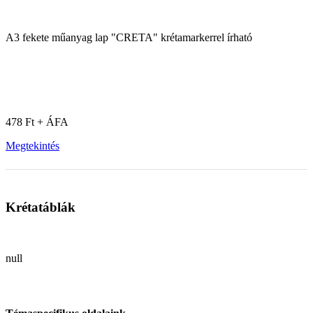
A3 fekete műanyag lap "CRETA" krétamarkerrel írható
478 Ft + ÁFA
Megtekintés
Krétatáblák
null