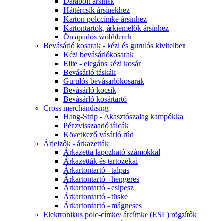
Darabolt ársínek
Háttércsík ársínekhez
Karton polccímke ársinhez
Kartontartók, árkiemelők ársínhez
Öntapadós wobblerek
Bevásárló kosarak - kézi és gurulós kivitelben
Kézi bevásárlókosarak
Elite - elegáns kézi kosár
Bevásárló táskák
Gurulós bevásárlókosarak
Bevásárló kocsik
Bevásárló kosártartó
Cross merchandising
Hang-Strip - Akasztószalag kampókkal
Pénzvisszaadó tálcák
Következő vásárló rúd
Árjelzők - árkazetták
Árkazetta lapozható számokkal
Árkazetták és tartozékai
Árkartontartó - talpas
Árkartontartó - hengeres
Árkartontartó - csipesz
Árkartontartó - tüske
Árkartontartó - mágneses
Elektronikus polc-címke/ árcímke (ESL) rögzítők