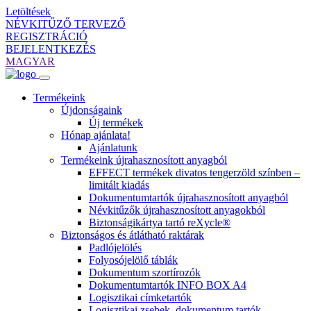
Letöltések
NÉVKITŰZŐ TERVEZŐ
REGISZTRÁCIÓ
BEJELENTKEZÉS
MAGYAR
Termékeink
Újdonságaink
Új termékek
Hónap ajánlata!
Ajánlatunk
Termékeink újrahasznosított anyagból
EFFECT termékek divatos tengerzöld színben –
limitált kiadás
Dokumentumtartók újrahasznosított anyagból
Névkitűzők újrahasznosított anyagokból
Biztonságikártya tartó reXycle®
Biztonságos és átlátható raktárak
Padlójelölés
Folyosójelölő táblák
Dokumentum szortírozók
Dokumentumtartók INFO BOX A4
Logisztikai címketartók
Logisztikai zsebek, dokumentum tartók