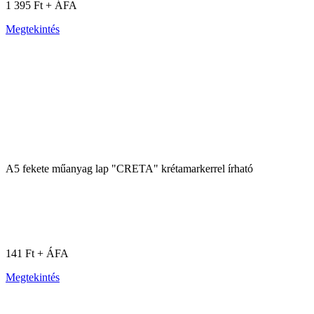
1 395 Ft + ÁFA
Megtekintés
A5 fekete műanyag lap "CRETA" krétamarkerrel írható
141 Ft + ÁFA
Megtekintés