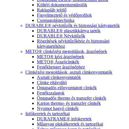
Kültéri dokumentumtárolók
Raklapláb jelölő
Figyelmeztető és védőprofilok
Csomagolástechnika
DURABLE® névkitűzők és biztonsági kártyatartók
DURABLE® plasztikkártya tartók
DURABLE® Névkitűzők
Rögzítések névkitűzőkhöz és biztonsági
kártyatartókhoz
METO® címkézési megoldások, árazógépek
METO® kézi árazógépek
METO® Árazócímkék
Festékhenger árazógéphez
Címkézési megoldások, asztali címkenyomtatók
Asztali címkenyomtatók
Címke eltávolító
Öntapadós előnyomtatott címkék
Festékszalagok
Öntapadós thermo és transzfer címkék
Karton thermo- és transzfer címkék
Nyomot hagyó címkék
Infókeretek és tartozékai
DURAFRAME® infokeretek
Műanyag plakátkeretek és tartozékai