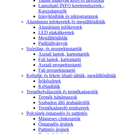
Talpas műanyag keret és tartózékai
Lapozható INFO keretrendszerek -
Kasszalapozók
Irányítótáblák és piktogrammok
Alumínium infokeretek és megállítótáblák
Alumínium infókeretek
LED plakátkeretek
Megállítótáblák
Padlóállványok
Szórólap- és prospektustartók
Asztali laptok, kartontartók
Fali laptok, kartontartó
Asztali prospektustartó
Fali prospektustartó
Krétafilc és fekete írható táblák, megállítótáblák
Írókészletek
Krétatáblák
Termékelválasztók és termékadagolók
Termék háttámaszok
Szabadon álló áruhatárolók
Termékadagoló rendszerek
Polcsínek-öntapadós és pattintós
Mágneses címketartók
Öntapadós ársínek
Pattintós ársínek