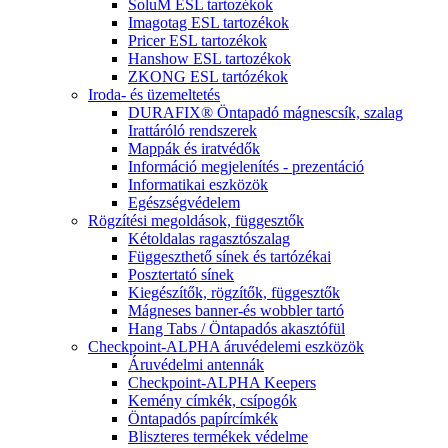
SoluM ESL tartozékok
Imagotag ESL tartozékok
Pricer ESL tartozékok
Hanshow ESL tartozékok
ZKONG ESL tartózékok
Iroda- és üzemeltetés
DURAFIX® Öntapadó mágnescsík, szalag
Irattáróló rendszerek
Mappák és iratvédők
Információ megjelenítés - prezentáció
Informatikai eszközök
Egészségvédelem
Rögzítési megoldások, függesztők
Kétoldalas ragasztószalag
Függeszthető sínek és tartózékai
Posztertató sínek
Kiegészítők, rögzítők, függesztők
Mágneses banner-és wobbler tartó
Hang Tabs / Öntapadós akasztófül
Checkpoint-ALPHA áruvédelemi eszközök
Áruvédelmi antennák
Checkpoint-ALPHA Keepers
Kemény címkék, csípogók
Öntapadós papírcímkék
Bliszteres termékek védelme