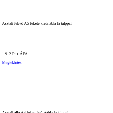
Asztali fekvő A5 fekete krétatábla fa talppal
1 912 Ft + ÁFA
Megtekintés
Asztali álló A4 fekete krétatábla fa talppal