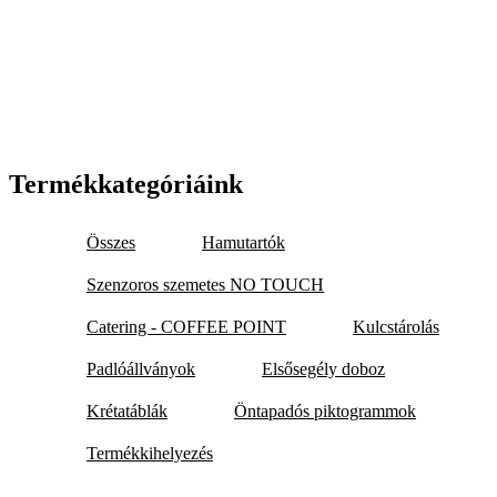
Termékkategóriáink
Összes
Hamutartók
Szenzoros szemetes NO TOUCH
Catering - COFFEE POINT
Kulcstárolás
Padlóállványok
Elsősegély doboz
Krétatáblák
Öntapadós piktogrammok
Termékkihelyezés