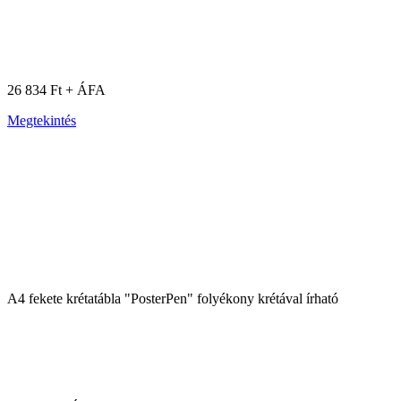
26 834 Ft + ÁFA
Megtekintés
A4 fekete krétatábla "PosterPen" folyékony krétával írható