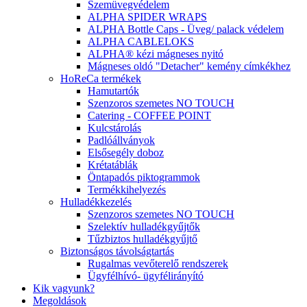
Szemüvegvédelem
ALPHA SPIDER WRAPS
ALPHA Bottle Caps - Üveg/ palack védelem
ALPHA CABLELOKS
ALPHA® kézi mágneses nyitó
Mágneses oldó "Detacher" kemény címkékhez
HoReCa termékek
Hamutartók
Szenzoros szemetes NO TOUCH
Catering - COFFEE POINT
Kulcstárolás
Padlóállványok
Elsősegély doboz
Krétatáblák
Öntapadós piktogrammok
Termékkihelyezés
Hulladékkezelés
Szenzoros szemetes NO TOUCH
Szelektív hulladékgyűjtők
Tűzbiztos hulladékgyűjtő
Biztonságos távolságtartás
Rugalmas vevőterelő rendszerek
Ügyfélhívó- ügyfélirányító
Kik vagyunk?
Megoldások